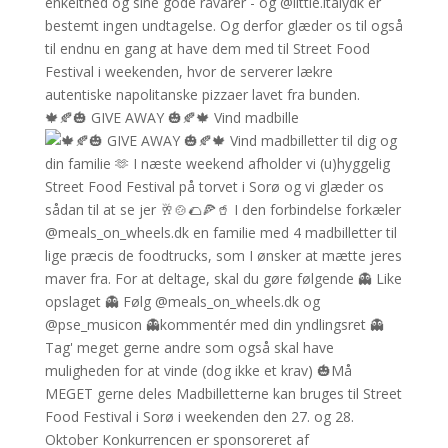
🍁🍂🎃 GIVE AWAY 🎃🍂🍁 Vind madbille