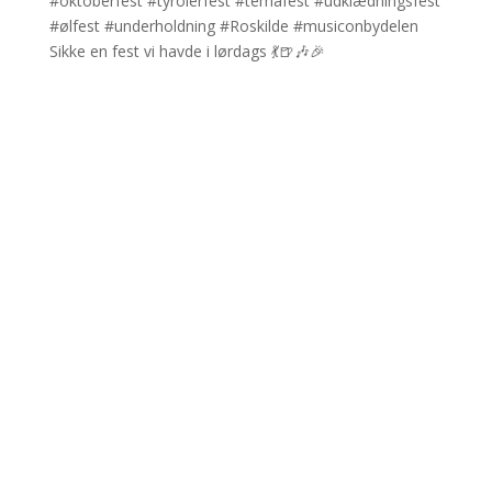
Sikke en fest vi havde i lørdags 💃🍺🎶🎉