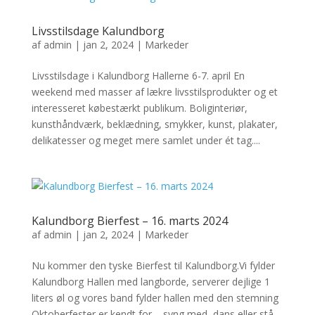
Livsstilsdage Kalundborg
af
admin
|
jan 2, 2024
|
Markeder
Livsstilsdage i Kalundborg Hallerne 6-7. april En
weekend med masser af lækre livsstilsprodukter og et
interesseret købestærkt publikum. Boliginteriør,
kunsthåndværk, beklædning, smykker, kunst, plakater,
delikatesser og meget mere samlet under ét tag....
Kalundborg Bierfest – 16. marts 2024
af
admin
|
jan 2, 2024
|
Markeder
Nu kommer den tyske Bierfest til Kalundborg.Vi fylder
Kalundborg Hallen med langborde, serverer dejlige 1
liters øl og vores band fylder hallen med den stemning
Oktoberfester er kendt for – syng med, dans eller stå