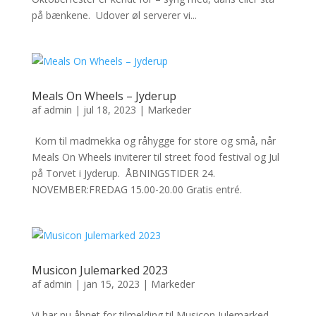
på bænkene.​ Udover øl serverer vi...
Meals On Wheels – Jyderup
af
admin
|
jul 18, 2023
|
Markeder
Kom til madmekka og råhygge for store og små, når
Meals On Wheels inviterer til street food festival og Jul
på Torvet i Jyderup. ÅBNINGSTIDER 24.
NOVEMBER:FREDAG 15.00-20.00 Gratis entré.
Musicon Julemarked 2023
af
admin
|
jan 15, 2023
|
Markeder
Vi har nu åbnet for tilmelding til Musicon Julemarked