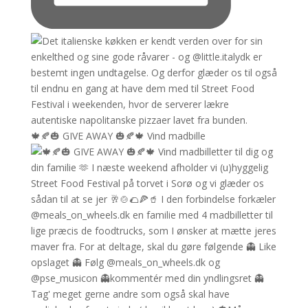
🍁🍂🎃 GIVE AWAY 🎃🍂🍁 Vind madbille