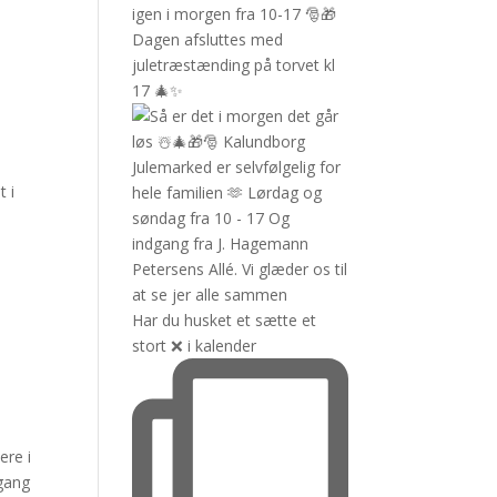
t i
Har du husket et sætte et
stort ❌️ i kalender
ere i
dgang