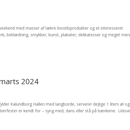
n weekend med masser af lækre livsstilsprodukter og et interesseret
rk, beklædning, smykker, kunst, plakater, delikatesser og meget mer
 marts 2024
ylder Kalundborg Hallen med langborde, serverer dejlige 1 liters øl og
erfester er kendt for – syng med, dans eller stå på bænkene.​ Udove