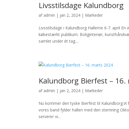
Livsstilsdage Kalundborg
af
admin
|
jan 2, 2024
|
Markeder
Livsstilsdage i Kalundborg Hallerne 6-7. april E
købestærkt publikum. Boliginteriør, kunsthåndvæ
samlet under ét tag....
Kalundborg Bierfest – 16.
af
admin
|
jan 2, 2024
|
Markeder
Nu kommer den tyske Bierfest til Kalundborg.Vi f
vores band fylder hallen med den stemning Oktob
serverer vi...