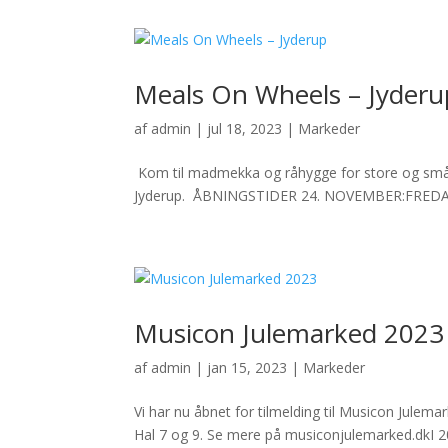
Meals On Wheels – Jyderu
af
admin
|
jul 18, 2023
|
Markeder
Kom til madmekka og råhygge for store og små, nå
Jyderup. ÅBNINGSTIDER 24. NOVEMBER:FREDAG 1
Musicon Julemarked 2023
af
admin
|
jan 15, 2023
|
Markeder
Vi har nu åbnet for tilmelding til Musicon Julem
Hal 7 og 9. Se mere på musiconjulemarked.dkI 20