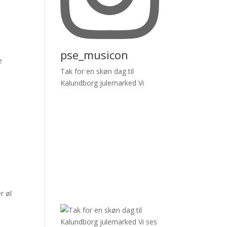
pse_musicon
e
Tak for en skøn dag til
Kalundborg julemarked Vi
r øl