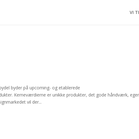
VI T
bydel byder på upcoming- og etablerede
ukter. Kerneværdierne er unikke produkter, det gode håndværk, ege
gnmarkedet vil der...